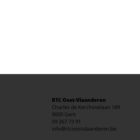
RTC Oost-Vlaanderen
Charles de Kerchovelaan 189
9000 Gent
09 267 73 91
info@rtcoostvlaanderen.be